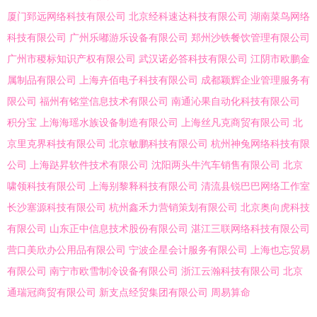
厦门郅远网络科技有限公司
北京经科速达科技有限公司
湖南菜鸟网络
科技有限公司
广州乐嘟游乐设备有限公司
郑州沙铁餐饮管理有限公司
广州市稷标知识产权有限公司
武汉诺必答科技有限公司
江阴市欧鹏金
属制品有限公司
上海卉佰电子科技有限公司
成都颖辉企业管理服务有
限公司
福州有铭堂信息技术有限公司
南通沁果自动化科技有限公司
积分宝
上海海瑶水族设备制造有限公司
上海丝凡克商贸有限公司
北
京里克界科技有限公司
北京敏鹏科技有限公司
杭州神兔网络科技有限
公司
上海跶昇软件技术有限公司
沈阳两头牛汽车销售有限公司
北京
啸领科技有限公司
上海别黎释科技有限公司
清流县锐巴巴网络工作室
长沙塞源科技有限公司
杭州鑫禾力营销策划有限公司
北京奥向虎科技
有限公司
山东正中信息技术股份有限公司
湛江三联网络科技有限公司
营口美欣办公用品有限公司
宁波企星会计服务有限公司
上海也忘贸易
有限公司
南宁市欧雪制冷设备有限公司
浙江云瀚科技有限公司
北京
通瑞冠商贸有限公司
新支点经贸集团有限公司
周易算命