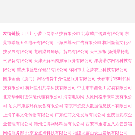
友情链接：
四川小萝卜网络科技有限公司
北京腾广传媒有限公司
东
莞市瑞铨五金电子有限公司
上海辰尊云广告有限公司
杭州隆善文化科
技发展有限公司
龙岩梁野鲜珍汇贸易有限公司
天气预报
扬州景扬电
气设备有限公司
天津天解民园搬家服务有限公司
潍坊诺尔网络科技有
限公司
重庆康盛恩保健品有限公司
绵阳市山之梦农业科技有限公司
国康金鼎（厦门）网络借贷中介信息服务有限公司
长春市宇林时代科
技有限公司
杭州星创共享科技有限公司
中山市申鑫化工贸易有限公司
北京华创明德保险代理有限公司
海南电影网
太原网格未来科技有限公
司
泊头市康威环保设备有限公司
南京市悠悠大数据信息技术有限公司
上海了趣文化传播有限公司
广东红商文化发展有限公司
重庆百彩东企
业管理有限公司
赣州汇博网络科技有限公司
西安市雁塔区八方云云端
网络服务部
北京爱点点科技有限公司
福建龙寨山农业发展有限公司