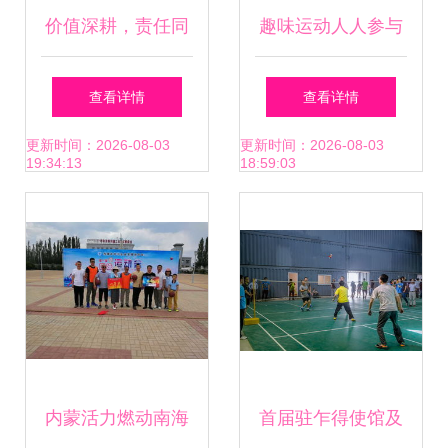
价值深耕，责任同
趣味运动人人参与
行 华帝2025三季
竞技赛场精彩纷呈
查看详情
查看详情
报背后的长期主义
——惠州市第二十
更新时间：2026-08-03
更新时间：2026-08-03
19:34:13
18:59:03
实践
七小学举办第三届
学生趣味运动会
内蒙活力燃动南海
首届驻乍得使馆及