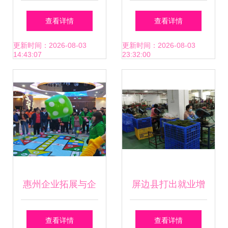
湾——内蒙古中小
中资机构企业趣味
查看详情
查看详情
企业发展联合会首
运动会圆满闭幕 惠
更新时间：2026-08-03
更新时间：2026-08-03
14:43:07
23:32:00
届趣味运动会在惠
州企业风采闪耀海
州拉开帷幕
外
惠州企业拓展与企
屏边县打出就业增
业运动会价格概览
收“组合拳”，助力
查看详情
查看详情